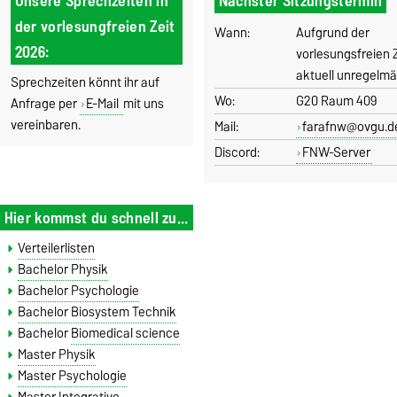
Unsere Sprechzeiten in
Nächster Sitzungstermin
der vorlesungfreien Zeit
Wann:
Aufgrund der
2026:
vorlesungsfreien Z
aktuell unregelmä
Sprechzeiten könnt ihr auf
Wo:
G20 Raum 409
Anfrage per
E-Mail
mit uns
vereinbaren.
Mail:
farafnw@ovgu.d
Discord:
FNW-Server
Hier kommst du schnell zu...
Verteilerlisten
Bachelor Physik
Bachelor Psychologie
Bachelor Biosystem Technik
Bachelor
Biomedical science
Master Physik
Master Psychologie