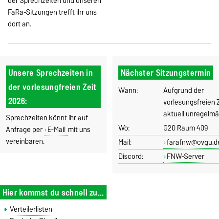
der Sprechzeiten und unseren
FaRa-Sitzungen trefft ihr uns
dort an.
Unsere Sprechzeiten in
Nächster Sitzungstermin
der vorlesungfreien Zeit
Wann:
Aufgrund der
2026:
vorlesungsfreien Z
aktuell unregelmä
Sprechzeiten könnt ihr auf
Wo:
G20 Raum 409
Anfrage per
E-Mail
mit uns
vereinbaren.
Mail:
farafnw@ovgu.d
Discord:
FNW-Server
Hier kommst du schnell zu...
Verteilerlisten