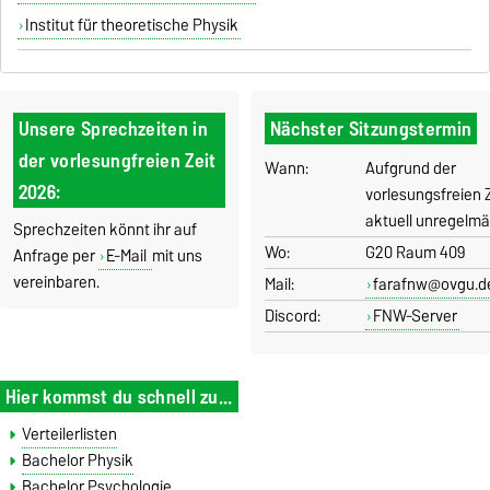
Institut für theoretische Physik
Unsere Sprechzeiten in
Nächster Sitzungstermin
der vorlesungfreien Zeit
Wann:
Aufgrund der
2026:
vorlesungsfreien Z
aktuell unregelmä
Sprechzeiten könnt ihr auf
Wo:
G20 Raum 409
Anfrage per
E-Mail
mit uns
vereinbaren.
Mail:
farafnw@ovgu.d
Discord:
FNW-Server
Hier kommst du schnell zu...
Verteilerlisten
Bachelor Physik
Bachelor Psychologie