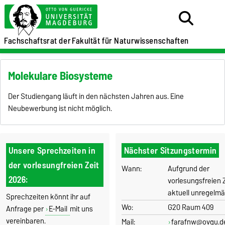
Fachschaftsrat der
Fakultät für Naturwissenschaften
Molekulare Biosysteme
Der Studiengang läuft in den nächsten Jahren aus. Eine
Neubewerbung ist nicht möglich.
Unsere Sprechzeiten in
Nächster Sitzungstermin
der vorlesungfreien Zeit
Wann:
Aufgrund der
2026:
vorlesungsfreien Z
aktuell unregelmä
Sprechzeiten könnt ihr auf
Wo:
G20 Raum 409
Anfrage per
E-Mail
mit uns
vereinbaren.
Mail:
farafnw@ovgu.d