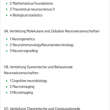
2 Mathematical foundations
3 Theoretical neuroscience II
4 Biological statistics
VA. Vertiefung Molekulare and Zelluläre Neurowissenschaften
1 Neurogenetics
2 Neuroimmunology/Neuroendocrinology
3 Neural signalling
VB. Vertiefung Systemische und Behaviorale
Neurowissenschaften
1 Cognitive neurobiology
2 Macroimaging
3 Microimaging
VC. Vertiefung Theoretische und Computationelle