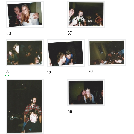
67
50
70
33
12
49