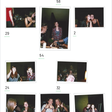
58
2
29
54
24
32