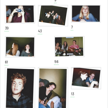
9
7
39
43
56
61
13