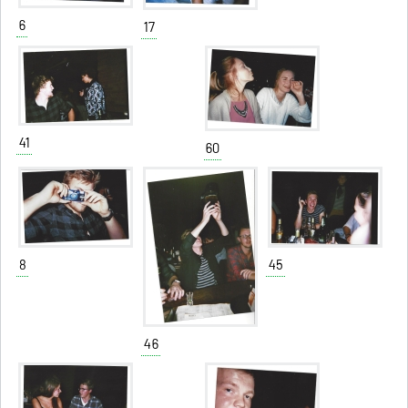
6
17
41
60
8
45
46