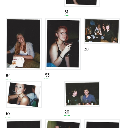
51
30
53
64
20
57