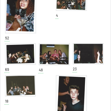
4
52
23
69
48
18