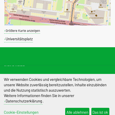
Größere Karte anzeigen
Universitätsplatz
DIESE SEITE
Wir verwenden Cookies und vergleichbare Technologien, um
Impressum
unsere Website zuverlässig bereitzustellen, Inhalte einzubinden
und die Nutzung statistisch auszuwerten.
Datenschutz
Weitere Informationen finden Sie in unserer
Datenschutzerklärung
.
Barrierefreiheit
Cookie-Einstellungen
Cookie-Einstellungen
Alle ablehnen
Das ist ok