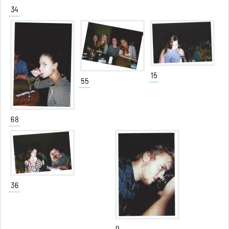
34
15
55
68
36