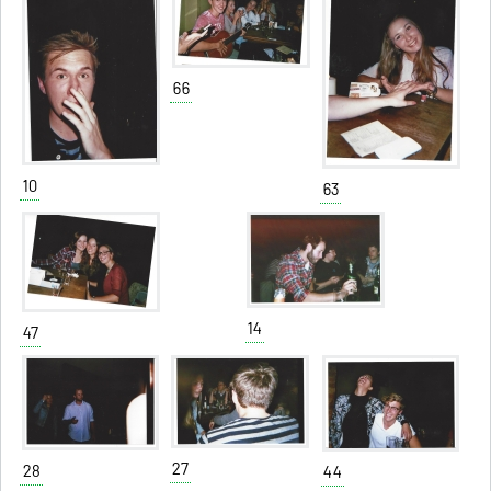
66
10
63
14
47
27
28
44