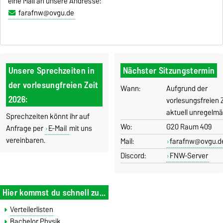
eine Mail an unsere Andresse:
farafnw@ovgu.de
Unsere Sprechzeiten in
Nächster Sitzungstermin
der vorlesungfreien Zeit
Wann:
Aufgrund der
2026:
vorlesungsfreien Z
aktuell unregelmä
Sprechzeiten könnt ihr auf
Wo:
G20 Raum 409
Anfrage per
E-Mail
mit uns
vereinbaren.
Mail:
farafnw@ovgu.d
Discord:
FNW-Server
Hier kommst du schnell zu...
Verteilerlisten
Bachelor Physik